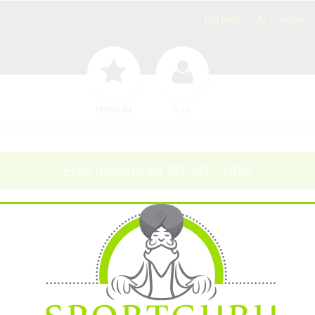
Portada
Actualidad
PREMIUM
ALTA
Eres usuario en SPORTGURU
az login si ya eres usuario de SPORTGURU o
date de alta
para continua
Login