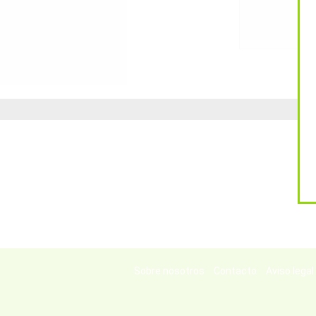
Sobre nosotros
Contacto
Aviso legal