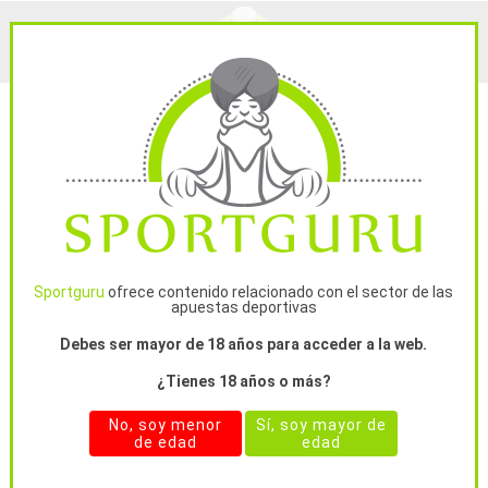
INFO GENERAL
ESTADÍSTICAS
Sportguru
ofrece contenido relacionado con el sector de las
apuestas deportivas
Debes ser mayor de 18 años para acceder a la web.
sabioganador
¿Tienes 18 años o más?
España
Tipster free
No, soy menor
Sí, soy mayor de
de edad
edad
Miembro desde 30 ago. 2016