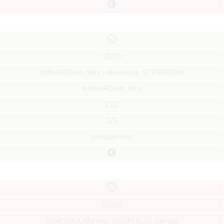
25/09
KUKHARCHUK, Nika - Alexandra , STEVENSON
KUKHARCHUK, Nika
2.62
2/5
sabioganador
25/09
ZANEVSKA, Maryna - ROSATELLO, Camilla