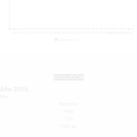
07/07
09/07
11/07
13/07
15/07
17/07
19/07
21/07
23/07
25/07
27/07
29/07
31/07
01/08
03/08
05/08
sabioganador
EVOLUCIÓN
Año 2016
Mes
Beneficio
Yield
Tips
Unds. ap.