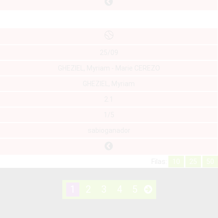
25/09
GHEZIEL, Myriam - Marie CEREZO
GHEZIEL, Myriam
2.1
1/5
sabioganador
Filas:
10
25
50
1
2
3
4
5