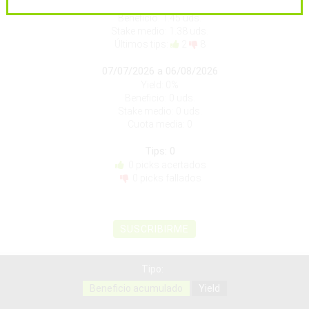
Yield: 1.22%
Beneficio: 1.45 uds.
Stake medio: 1.38 uds.
Últimos tips:
2
8
07/07/2026 a 06/08/2026
Yield: 0%
Beneficio: 0 uds.
Stake medio: 0 uds.
Cuota media: 0
Tips: 0
0 picks acertados
0 picks fallados
SUSCRIBIRME
Tipo:
Beneficio acumulado
Yield