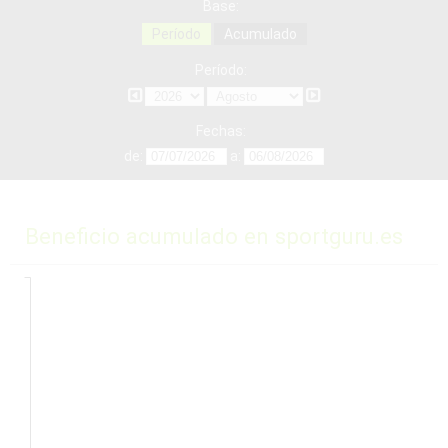
Base:
Período
Acumulado
Período:
Fechas:
de:
a:
Beneficio acumulado en sportguru.es