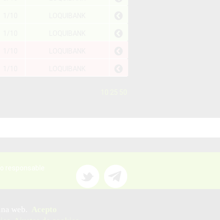
1/10
LOQUIBANK
1/10
LOQUIBANK
1/10
LOQUIBANK
1/10
LOQUIBANK
Filas:
10
25
50
o responsable
gina web.
Acepto