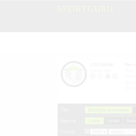
LOQUIBANK
Miemb
Tipster free
Yield:
Benefi
Stake
Último
Tipo:
Beneficio acumulado
Deporte:
Todos
Fútbol
Balo
Período: