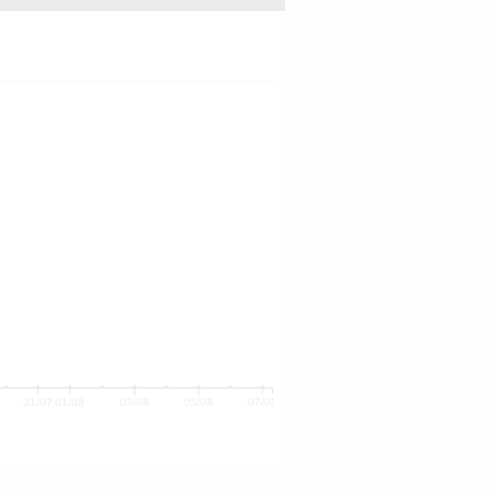
31/07
01/08
03/08
05/08
07/08