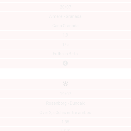
20/07
Almere - Granada
Gana Granada
1.9
1/5
Futbolin Bets
19/07
Rosenborg - Dundalk
Over 2,5 Goles entre ambos
1.85