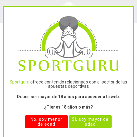
INFO GENERAL
ESTADÍSTICAS
Sportguru
ofrece contenido relacionado con el sector de las
apuestas deportivas
Debes ser mayor de 18 años para acceder a la web.
Futbolin Bets
¿Tienes 18 años o más?
Tipster free
No, soy menor
Sí, soy mayor de
de edad
edad
Miembro desde 22 feb. 2016
Yield: -0.15%