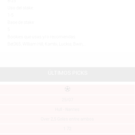
8-25
Uso del stake:
1-5
Base de stake:
5
Bookies que usas y/o recomiendas:
Bet365, WIlliam Hill, Kambi, Luckia, Bwin,...
ÚLTIMOS PICKS
25/07
Hull - Nantes
Over 2,5 Goles entre ambos
1.72