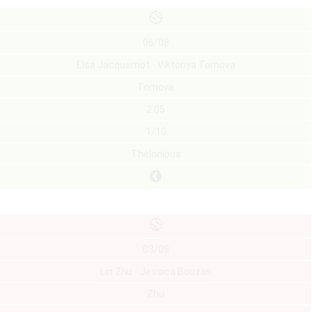
06/08
Elsa Jacquemot - Viktoriya Tomova
Tomova
2.05
1/10
Thelonious
03/08
Lin Zhu - Jessica Bouzas
Zhu