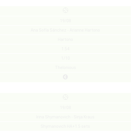
19/08
Ana Sofía Sánchez - Arianne Hartono
Hartono
1.54
1/10
Thelonious
19/08
Irina Shymanovich - Sinja Kraus
Shymanovich HA+1.5 sets