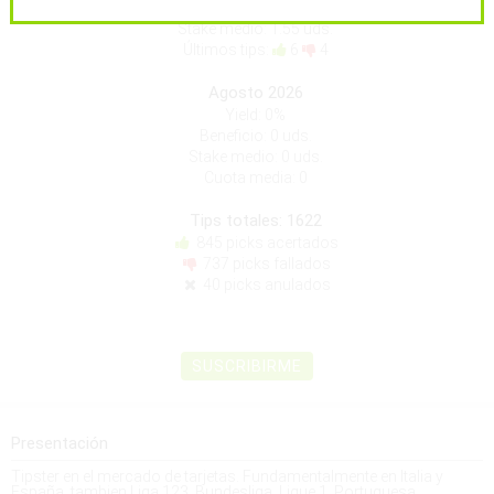
Beneficio: 224.39 uds.
Stake medio: 1.55 uds.
Últimos tips:
6
4
Agosto 2026
Yield: 0%
Beneficio: 0 uds.
Stake medio: 0 uds.
Cuota media: 0
Tips totales: 1622
845 picks acertados
737 picks fallados
40 picks anulados
SUSCRIBIRME
Presentación
Tipster en el mercado de tarjetas. Fundamentalmente en Italia y
España, tambien Liga 123, Bundesliga, Ligue 1, Portuguesa,