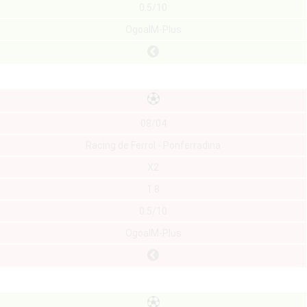
0.5/10
OgoalM-Plus
08/04
Racing de Ferrol - Ponferradina
X2
1.8
0.5/10
OgoalM-Plus