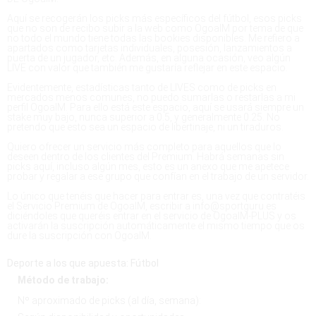
Aquí se recogerán los picks más específicos del fútbol, esos picks
que no son de recibo subir a la web como OgoalM por tema de que
no todo el mundo tiene todas las bookies disponibles. Me refiero a
apartados como tarjetas individuales, posesión, lanzamientos a
puerta de un jugador, etc. Además, en alguna ocasión, veo algún
LIVE con valor que también me gustaría reflejar en este espacio.
Evidentemente, estadísticas tanto de LIVES como de picks en
mercados menos comunes, no puedo sumarlas o restarlas a mi
perfil OgoalM. Para ello está este espacio, aquí se usará siempre un
stake muy bajo, nunca superior a 0.5, y generalmente 0.25. No
pretendo que esto sea un espacio de libertinaje, ni un tiraduros.
Quiero ofrecer un servicio más completo para aquellos que lo
deseen dentro de los clientes del Premium. Habrá semanas sin
picks aquí, incluso algún mes, esto es un anexo que me apetece
probar y regalar a ese grupo que confían en el trabajo de un servidor.
Lo único que tenéis que hacer para entrar es, una vez que contratéis
el Servicio Premium de OgoalM, escribir a info@sportguru.es
diciéndoles que queréis entrar en el servicio de OgoalM-PLUS y os
activarán la suscripción automáticamente el mismo tiempo que os
dure la suscripción con OgoalM.
Deporte a los que apuesta: Fútbol
Método de trabajo:
Nº aproximado de picks (al día, semana):