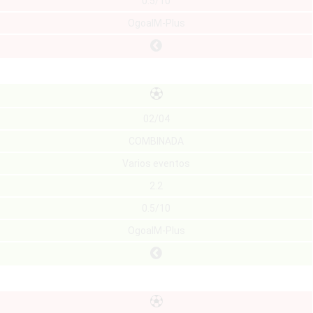
0.5/10
OgoalM-Plus
02/04
COMBINADA
Varios eventos
2.2
0.5/10
OgoalM-Plus