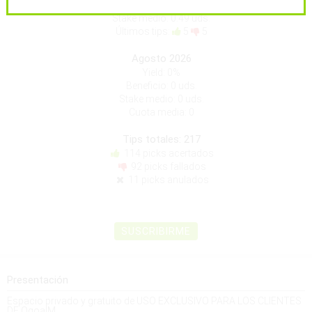
Beneficio: 8.88 uds.
Stake medio: 0.49 uds.
Últimos tips:
5
5
Agosto 2026
Yield: 0%
Beneficio: 0 uds.
Stake medio: 0 uds.
Cuota media: 0
Tips totales: 217
114 picks acertados
92 picks fallados
11 picks anulados
SUSCRIBIRME
Presentación
Espacio privado y gratuito de USO EXCLUSIVO PARA LOS CLIENTES
DE OgoalM.