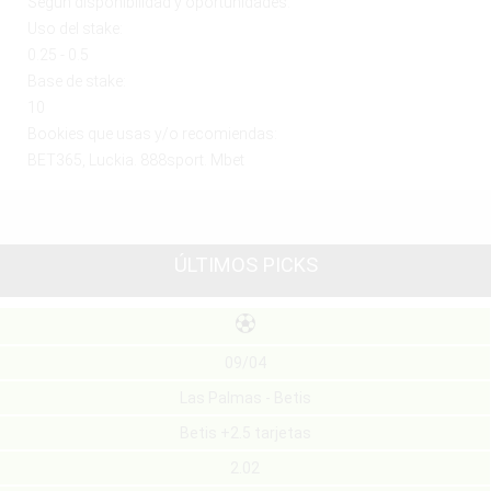
Según disponibilidad y oportunidades.
Uso del stake:
0.25 - 0.5
Base de stake:
10
Bookies que usas y/o recomiendas:
BET365, Luckia. 888sport. Mbet
ÚLTIMOS PICKS
09/04
Las Palmas - Betis
Betis +2.5 tarjetas
2.02