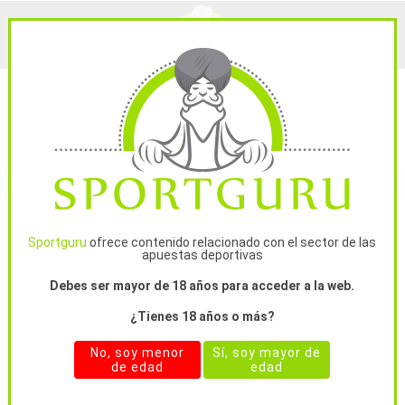
INFO GENERAL
ESTADÍSTICAS
Sportguru
ofrece contenido relacionado con el sector de las
apuestas deportivas
Debes ser mayor de 18 años para acceder a la web.
OgoalM-Plus
¿Tienes 18 años o más?
Tipster free
No, soy menor
Sí, soy mayor de
de edad
edad
Miembro desde 18 sep. 2016
Yield: 8.43%