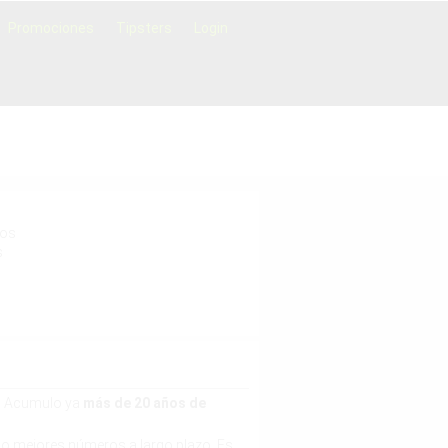
Promociones
Tipsters
Login
Gurú Free
Gurú Premium
dos
s
EB. Acumulo ya
más de 20 años de
s o mejores números a largo plazo. Es