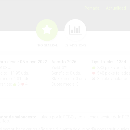
Portada
Actualidad
INFO GENERAL
ESTADÍSTICAS
bro desde 05 mayo 2022
Agosto 2026
Tips totales: 1384
 8.03%
Yield: 0%
833 picks acerta
cio: 111.95 uds.
Beneficio: 0 uds.
548 picks fallado
 medio: 1.01 uds.
Stake medio: 0 uds.
3 picks anulados
s tips:
6
4
Cuota media: 0
ador de baloncesto
titulado por la FCBQ y con licencia senior de la F
illos.
l sector, hace varios años me di cuenta de que podía conseguir iguale