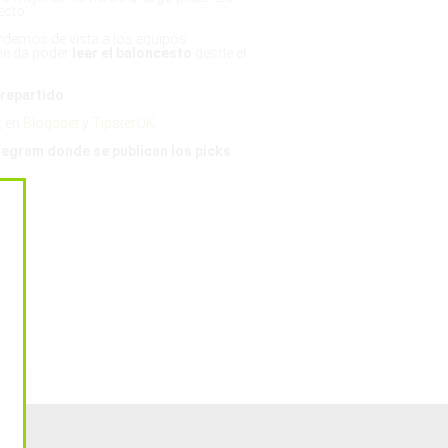
ecto.
rdemos de vista a los equipos
me da poder
leer el baloncesto
desde el
repartido
.
, en
Blogabet
y
TipsterOK
.
elegram donde se publican los picks
.