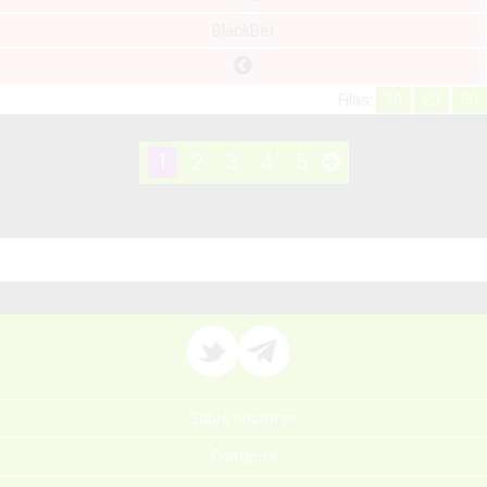
BlackBet
Filas:
10
25
50
1
2
3
4
5
Sobre nosotros
Contacto