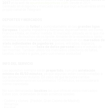
2017
en la web de
apuestasdeportivas.com
. Desde el 2021,
centrado en el deporte y mercado con el que sigo actualmente en mi
propio canal de Telegram.
DEPORTES Y MERCADOS
Pronosticador de
futbol
y, concretamente, en las
grandes ligas
Europeas
: España, Inglaterra y Alemania, especialmente, así como
Francia e Italia, en menor medida. El mercado utilizado es lo que me
diferencia de muchos otros tipster. Amante de la estadística, tanto
colectiva como individual, estoy especializado en los
mercados de
stats individuales de jugadores
: pases, entradas, disparos,
faltas... Contando con
base de datos personal
para el estudio de
las mismas. También utilizo los mercados colectivos de faltas,
tarjetas, corners o goles, pero con menor asiduidad.
INFO DEL SERVICIO
Las apuestas siempre serán
prepartido
, con una
antelación
mínima de 45/50 minutos
, ya que algunas están condicionadas a
las alineaciones titulares. En caso de que la cuota cambie
considerablemente en los primeros 10 minutos, se considerará
como cancelada.
No son demasiadas
bookies
las que ofrecen estos mercados.
Estas son, ordenadas de más a menos usadas:
- Codere y clones: (Pastón, Gran Casino de Madrid)
- Winamax
- Kirolbet