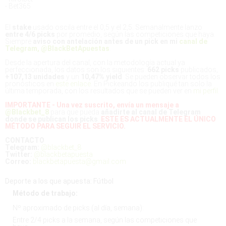
- Bet365
El
stake
usado oscila entre el 0,5 y el 2,5. Semanalmente lanzo
entre 4/6 picks
por promedio, según las competiciones que haya.
Siempre
aviso con antelación antes de un pick en mi
canal de
Telegram, @BlackBetApuestas
.
Desde la apertura del canal, con la metodología actual ya
perfeccionada, los datos son los siguientes:
662 picks
publicados,
+107,13 unidades
y un
10,47% yield
. Se pueden observar todos los
pronósticos en
este enlace
. En Pickeando los publiqué tan solo la
última temporada, con los resultados que se pueden ver en
mi perfil
.
IMPORTANTE - Una vez suscrito, envía un mensaje a
@Blackbet_8
para que pueda
añadirte al canal de Telegram
donde se publican los picks
.
ESTE ES ACTUALMENTE EL ÚNICO
MÉTODO PARA SEGUIR EL SERVICIO.
CONTACTO
Telegram:
@blackbet_8
Twitter:
@blackbetapuesta
Correo:
blackbetapuesta@gmail.com
Deporte a los que apuesta: Fútbol
Método de trabajo:
Nº aproximado de picks (al día, semana):
Entre 2/4 picks a la semana, según las competiciones que