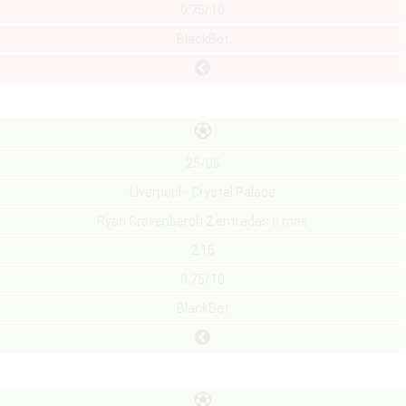
0.75/10
BlackBet
25/05
Liverpool - Crystal Palace
Ryan Gravenberch 2 entradas o mas
2.15
0.75/10
BlackBet