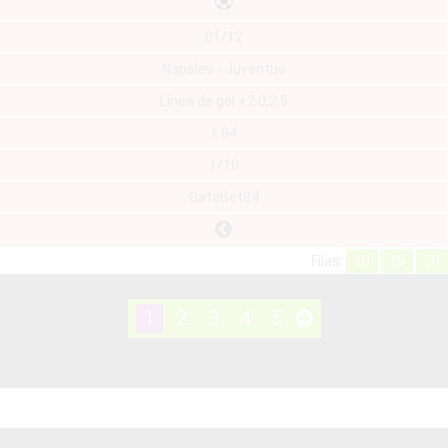
01/12
Napoles - Juventus
Línea de gol +2.0,2,5
1.84
1/10
GatoBet84
Filas:
10
25
50
1
2
3
4
5