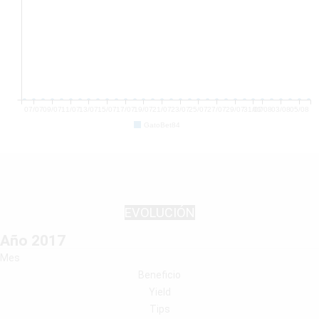
07/07
09/07
11/07
13/07
15/07
17/07
19/07
21/07
23/07
25/07
27/07
29/07
31/07
01/08
03/08
05/08
GatoBet84
EVOLUCIÓN
Año 2017
Mes
Beneficio
Yield
Tips