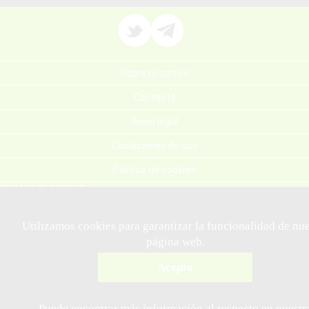
Sobre nosotros
Contacto
Aviso legal
Condiciones de uso
Política de cookies
Ajustes de cookies
Juego responsable
Utilizamos cookies para garantizar la funcionalidad de nue
página web.
Acepto
Puede encontrar más información al respecto en nuestr