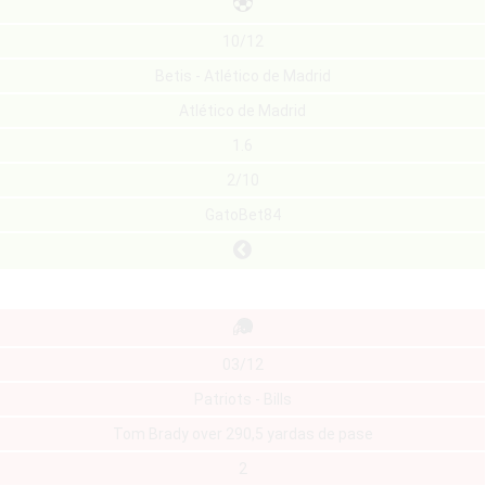
10/12
Betis - Atlético de Madrid
Atlético de Madrid
1.6
2/10
GatoBet84
03/12
Patriots - Bills
Tom Brady over 290,5 yardas de pase
2