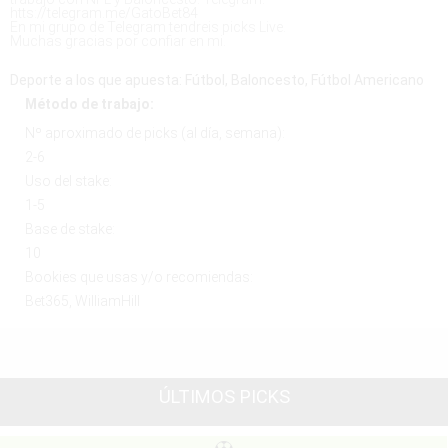
htts://telegram.me/GatoBet84
En mi grupo de Telegram tendreis picks Live.
Muchas gracias por confiar en mi.
Deporte a los que apuesta: Fútbol, Baloncesto, Fútbol Americano
Método de trabajo:
Nº aproximado de picks (al día, semana):
2-6
Uso del stake:
1-5
Base de stake:
10
Bookies que usas y/o recomiendas:
Bet365, WilliamHill
ÚLTIMOS PICKS