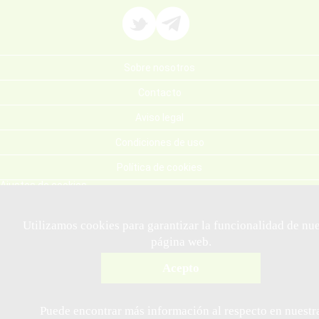
Sobre nosotros
Contacto
Aviso legal
Condiciones de uso
Política de cookies
Ajustes de cookies
Juego responsable
Utilizamos cookies para garantizar la funcionalidad de nue
página web.
Acepto
Puede encontrar más información al respecto en nuestr