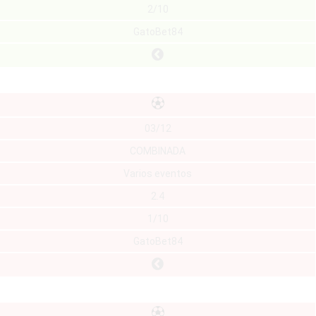
2/10
GatoBet84
03/12
COMBINADA
Varios eventos
2.4
1/10
GatoBet84