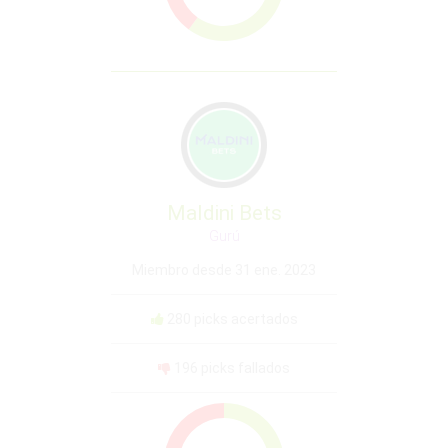
Maldini Bets
Gurú
Miembro desde 31 ene. 2023
280 picks acertados
196 picks fallados