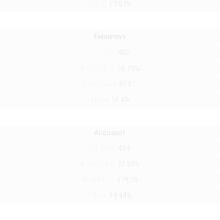
YIELD:
27.07%
Fabiaman
Nº TIPS:
402
% ACIERTO:
56.73%
BENEFICIO:
99.01
YIELD:
18.4%
Angusbet
Nº TIPS:
434
% ACIERTO:
32.56%
BENEFICIO:
179.78
YIELD:
14.44%