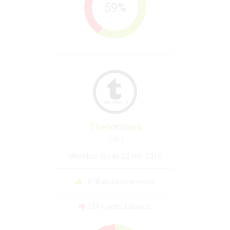
59%
Thelonious
Gurú
Miembro desde 22 feb. 2016
1818 picks acertados
1594 picks fallados